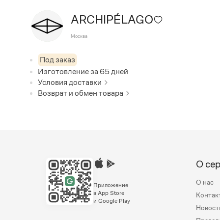
ARCHIPÉLAGO
Москва
Под заказ
Изготовление за
65
дней
Условия доставки
Возврат и обмен товара
О се
О нас
Приложение
в App Store
Контак
и Google Play
Новост