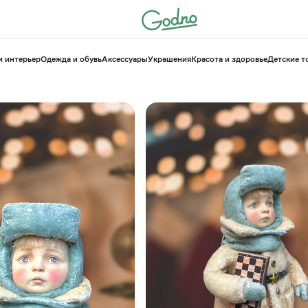
и интерьер
Одежда и обувь
Аксессуары
Украшения
Красота и здоровье
⁠Детские 