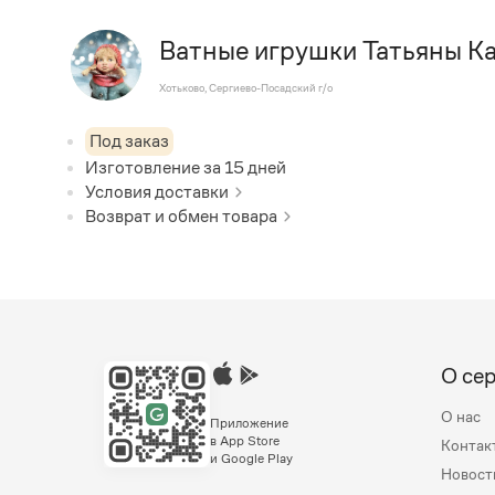
Ватные игрушки Татьяны К
Хотьково, Сергиево-Посадский г/о
Под заказ
Изготовление за
15
дней
Условия доставки
Возврат и обмен товара
О се
О нас
Приложение
в App Store
Контак
и Google Play
Новост