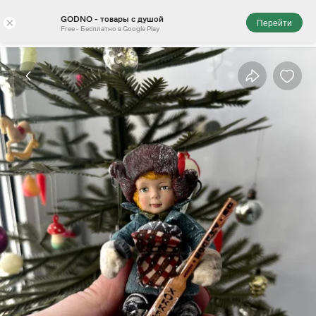
GODNO - товары с душой
×
Перейти
Free - Бесплатно в Google Play