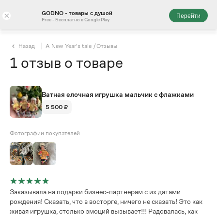
GODNO - товары с душой
×
Перейти
Free - Бесплатно в Google Play
Назад
A New Year's tale
/
Отзывы
1
отзыв
о товаре
Ватная елочная игрушка мальчик с флажками
5 500 ₽
Фотографии покупателей
Заказывала на подарки бизнес-партнерам с их датами
рождения! Сказать, что в восторге, ничего не сказать! Это как
живая игрушка, столько эмоций вызывает!!! Радовалась, как