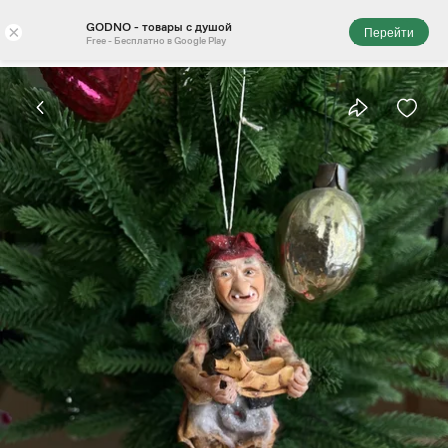
GODNO - товары с душой
×
Перейти
Free - Бесплатно в Google Play