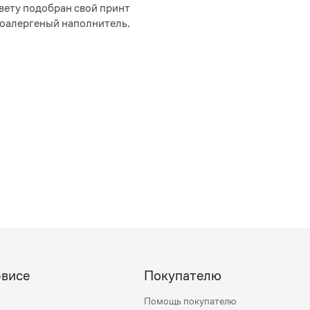
вету подобран свой принт
поалергеный наполнитель.
рвисе
Покупателю
Помощь покупателю