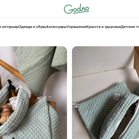
и интерьер
Одежда и обувь
Аксессуары
Украшения
Красота и здоровье
⁠Детские 