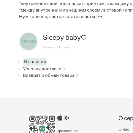
*внутренний слой подкладка с принтом, к каждому ц
*между внутренним и внешним слоем листовой гип
Ну и конечно, застежка-это пластм
Sleepy baby
Москва
1
отзыв
В наличии
Условия доставки
Возврат и обмен товара
О се
О нас
Приложение