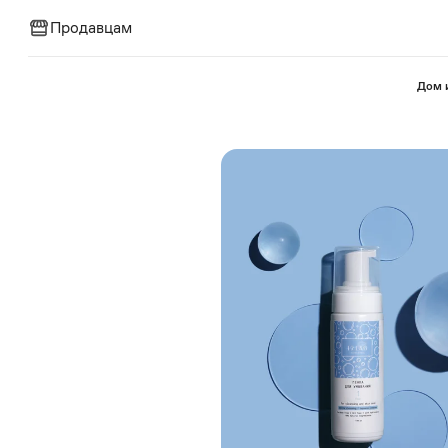
Продавцам
⁠Дом 