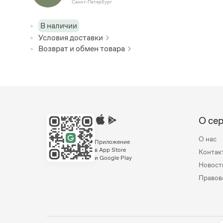
Санкт-Петербург
В наличии
Условия доставки
Возврат и обмен товара
О се
О нас
Приложение
в App Store
Контак
и Google Play
Новост
Правов