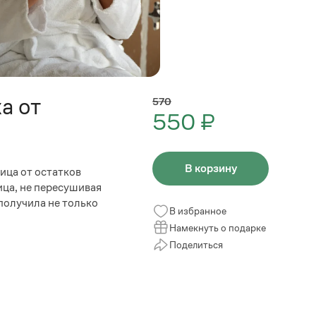
а от
570
550 ₽
В корзину
ица от остатков
ица, не пересушивая
получила не только
В избранное
Намекнуть о подарке
Поделиться