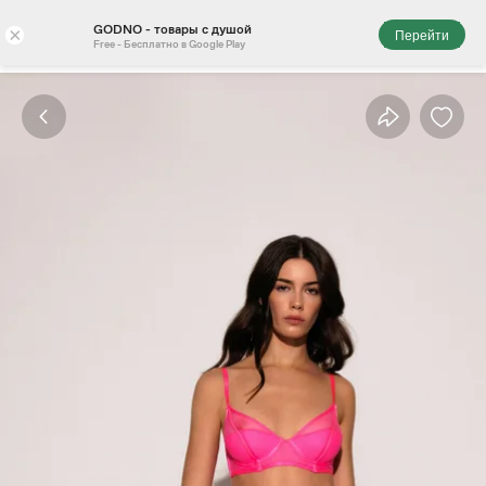
GODNO - товары с душой
×
Перейти
Free - Бесплатно в Google Play