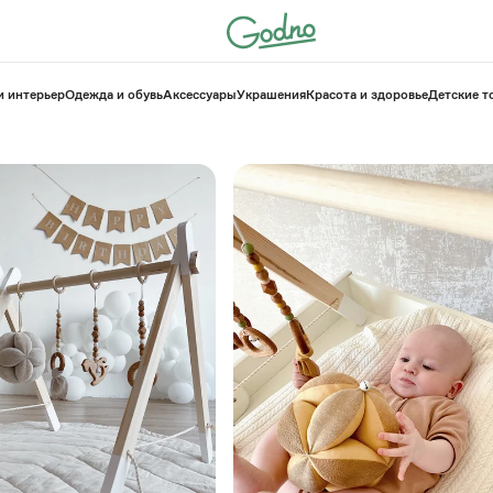
и интерьер
Одежда и обувь
Аксессуары
Украшения
Красота и здоровье
⁠Детские 