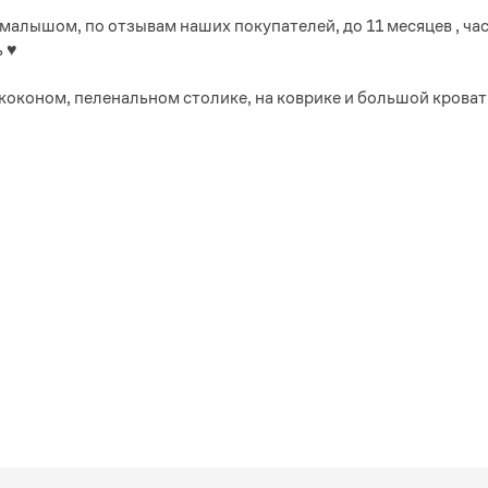
малышом, по отзывам наших покупателей, до 11 месяцев , ча
 ♥️
коконом, пеленальном столике, на коврике и большой кровати