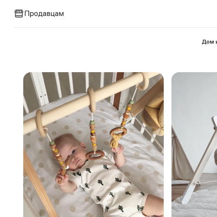
Продавцам
⁠Дом 