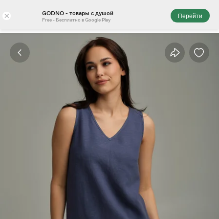
GODNO - товары с душой
×
Перейти
Free - Бесплатно в Google Play