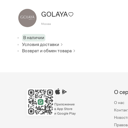
GOLAYA
Москва
В наличии
Условия доставки
Возврат и обмен товара
О се
О нас
Приложение
в App Store
Контак
и Google Play
Новост
Правов