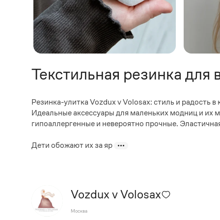
Текстильная резинка для 
Резинка-улитка Vozdux v Volosax: стиль и радость 
Идеальные аксессуары для маленьких модниц и их м
гипоаллергенные и невероятно прочные. Эластичная 
Дети обожают их за яр
Vozdux v Volosax
Москва