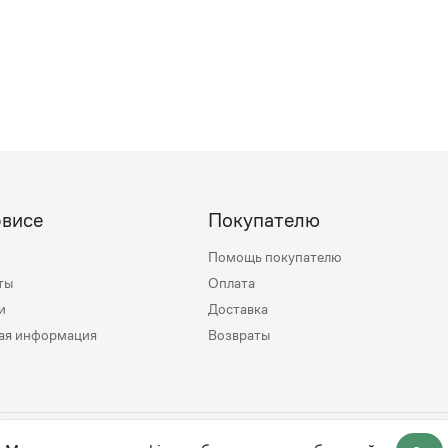
рвисе
Покупателю
Помощь покупателю
ты
Оплата
и
Доставка
ая информация
Возвраты
mily