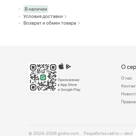
В наличии
Условия доставки
Возврат и обмен товара
О се
О нас
Приложение
в App Store
Контак
и Google Play
Новост
Правов
©
2024-2026
godno.com
Разработка сайта —
dev.fa