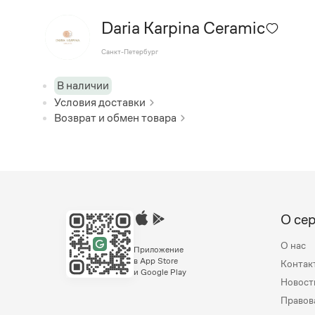
Daria Karpina Ceramic
Санкт-Петербург
В наличии
Условия доставки
Возврат и обмен товара
О се
О нас
Приложение
в App Store
Контак
и Google Play
Новост
Правов