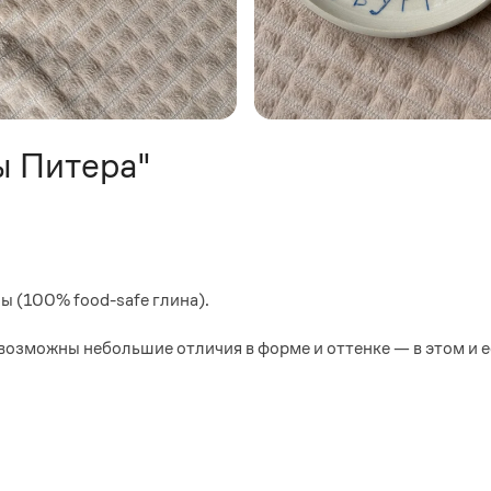
ы Питера"
 (100% food-sаfе глина).
озможны небольшие отличия в форме и оттенке — в этом и ес