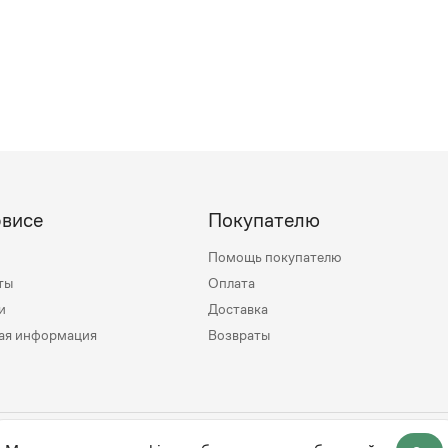
рвисе
Покупателю
Помощь покупателю
ты
Оплата
и
Доставка
ая информация
Возвраты
mily