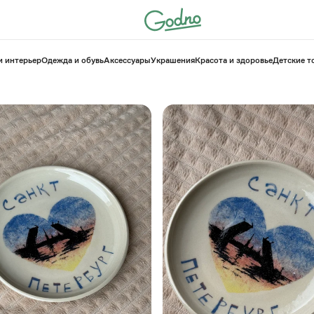
и интерьер
Одежда и обувь
Аксессуары
Украшения
Красота и здоровье
⁠Детские 