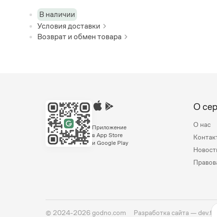
В наличии
Условия доставки
Возврат и обмен товара
О се
О нас
Приложение
в App Store
Контак
и Google Play
Новост
Правов
©
2024-2026
godno.com
Разработка сайта —
dev.fa