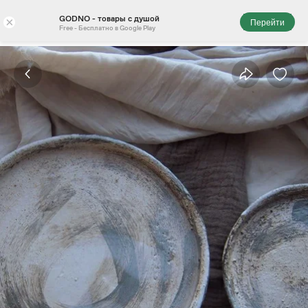
GODNO - товары с душой
×
Перейти
Free - Бесплатно в Google Play