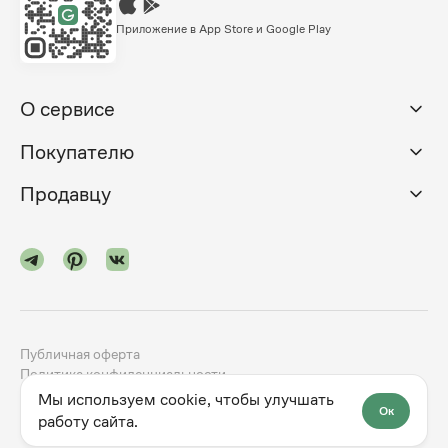
Приложение в App Store и Google Play
О сервисе
Покупателю
Продавцу
Публичная оферта
Политика конфиденциальности
Мы используем cookie, чтобы улучшать
Ок
©
2024-2026
godno.com
Разработка сайта —
dev.family
работу сайта.