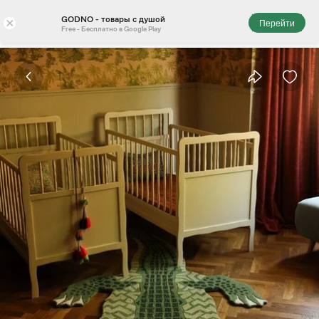
GODNO - товары с душой
×
Перейти
Free - Бесплатно в Google Play