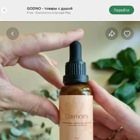
GODNO - товары с душой
×
Перейти
Free - Бесплатно в Google Play