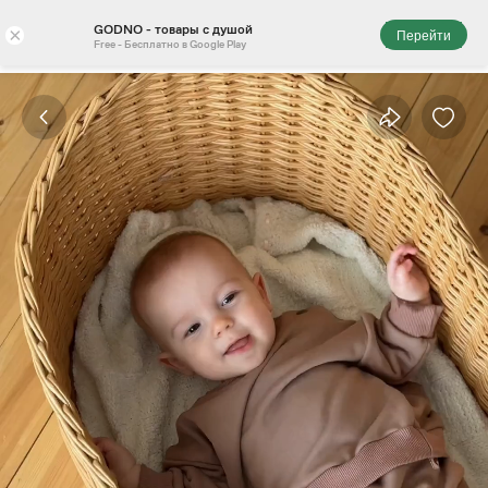
GODNO - товары с душой
×
Перейти
Free - Бесплатно в Google Play