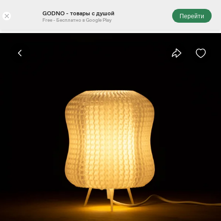
GODNO - товары с душой
×
Перейти
Free - Бесплатно в Google Play