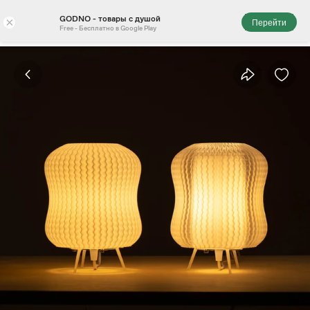
GODNO - товары с душой
×
Перейти
Free - Бесплатно в Google Play