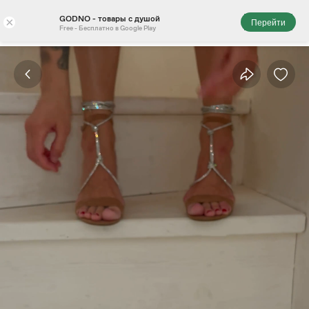
GODNO - товары с душой
×
Перейти
Free - Бесплатно в Google Play