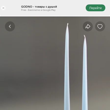
GODNO - товары с душой
×
Перейти
Free - Бесплатно в Google Play