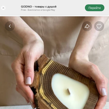
GODNO - товары с душой
×
Перейти
Free - Бесплатно в Google Play