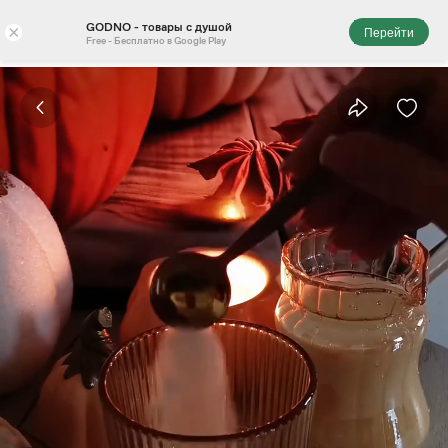
GODNO - товары с душой
×
Перейти
Free - Бесплатно в Google Play