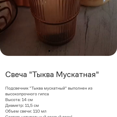
Свеча "Тыква Мускатная"
Подсвечник "Тыква мускатный" выполнен из
высокопрочного гипса
Выcoтa: 14 cм
Диaметp: 11,5 cм
Oбъем свечи: 110 мл
Состав: натуральный соевый воск!