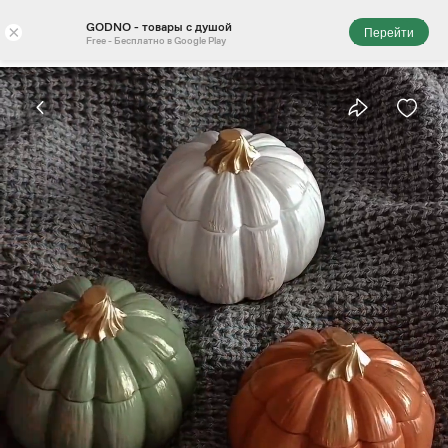
GODNO - товары с душой
×
Перейти
Free - Бесплатно в Google Play