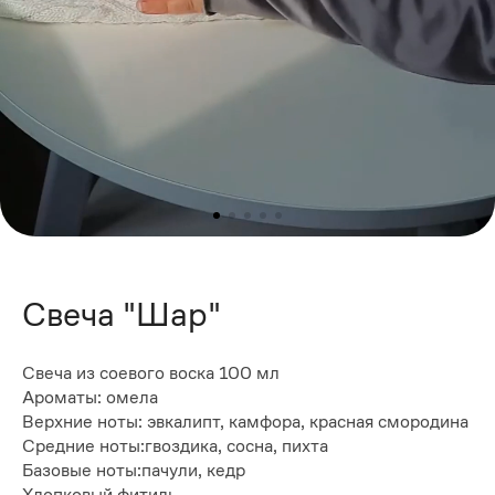
Свеча "Шар"
Свеча из соевого воска 100 мл
Ароматы: омела
Верхние ноты: эвкалипт, камфора, красная смородина
Средние ноты:гвоздика, сосна, пихта
Базовые ноты:пачули, кедр
Хлопковый фитиль