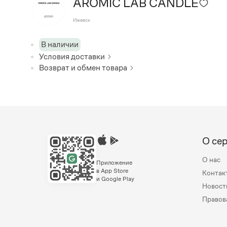
AROMIC LAB CANDLE
Ижевск
В наличии
Условия доставки
Возврат и обмен товара
О се
О нас
Приложение
в App Store
Контак
и Google Play
Новост
Правов