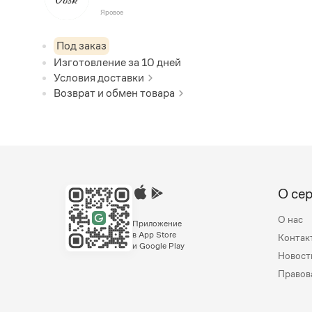
Яровое
Под заказ
Изготовление за
10
дней
Условия доставки
Возврат и обмен товара
О се
О нас
Приложение
в App Store
Контак
и Google Play
Новост
Правов