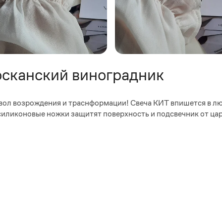
осканский виноградник
вол возрождения и траснформации! Свеча КИТ впишется в лю
 силиконовые ножки защитят поверхность и подсвечник от ца