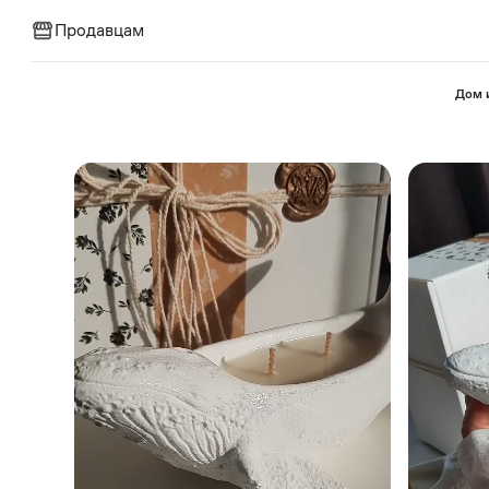
Продавцам
⁠Дом 