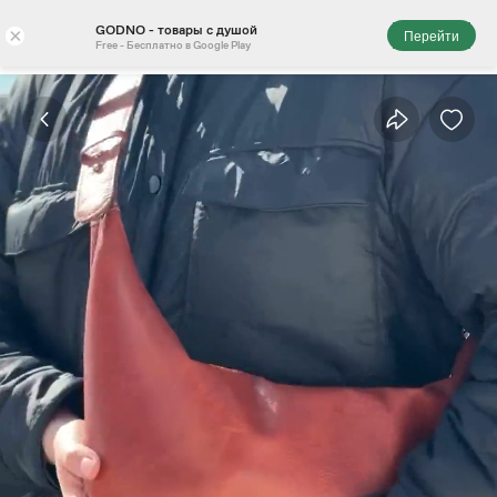
GODNO - товары с душой
×
Перейти
Free - Бесплатно в Google Play