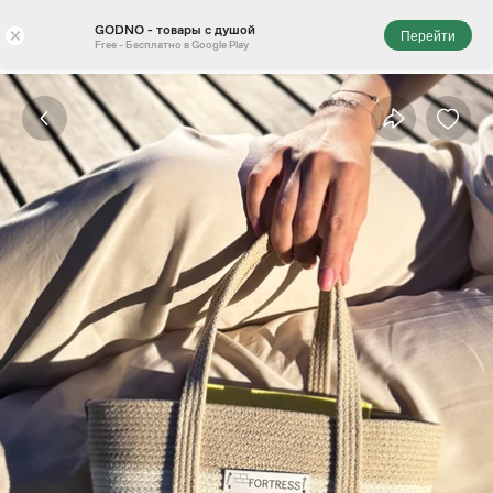
GODNO - товары с душой
×
Перейти
Free - Бесплатно в Google Play