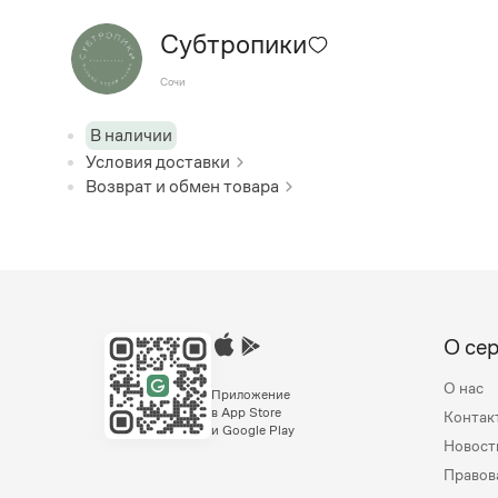
Субтропики
Сочи
В наличии
Условия доставки
Возврат и обмен товара
О се
О нас
Приложение
в App Store
Контак
и Google Play
Новост
Правов