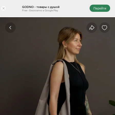
GODNO - товары с душой
×
Перейти
Free - Бесплатно в Google Play