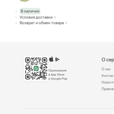
В наличии
Условия доставки
Возврат и обмен товара
О се
О нас
Приложение
в App Store
Контак
и Google Play
Новост
Правов