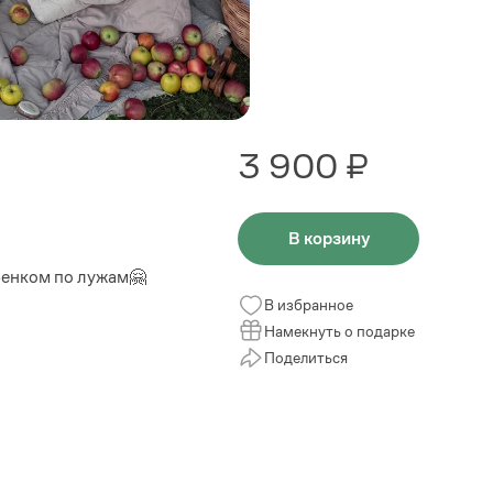
3 900 ₽
В корзину
ебенком по лужам🤗
В избранное
Намекнуть о подарке
Поделиться