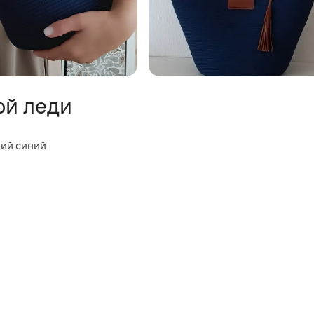
ой леди
кий синий