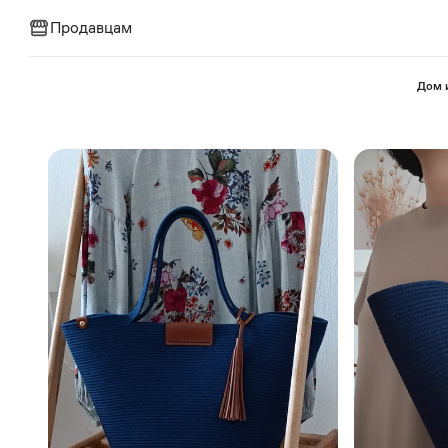
Продавцам
⁠Дом 