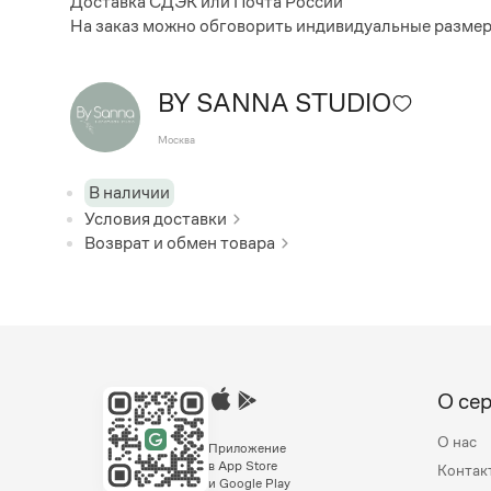
Доставка СДЭК или Почта России
На заказ можно обговорить индивидуальные размер
BY SANNA STUDIO
Москва
В наличии
Условия доставки
Возврат и обмен товара
О се
О нас
Приложение
в App Store
Контак
и Google Play