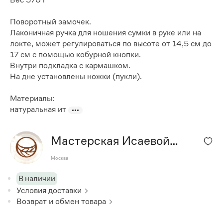
Поворотный замочек.
Лаконичная ручка для ношения сумки в руке или на
локте, может регулироваться по высоте от 14,5 см до
17 см с помощью кобурной кнопки.
Внутри подкладка с кармашком.
На дне установлены ножки (пукли).
Материалы:
натуральная ит
Мастерская Исаевой
Татьяны. Стильные вещи
Москва
из кожи и лозы
В наличии
Условия доставки
Возврат и обмен товара