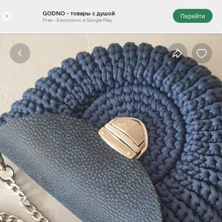
GODNO - товары с душой
×
Перейти
Free - Бесплатно в Google Play