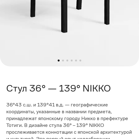
Стул 36° — 139° NIKKO
36°43 с.ш. и 139°41 в.д. — географические
координаты, указанные в названии предмета,
принадлежат японскому городу Никко в префектуре
Тотиги. В дизайне стула 36° – 139° NIKKO
прослеживается коннотации с японской архитектурой
и культурой. Это первый опыт коллаборации