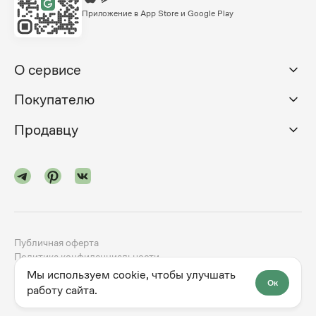
Приложение в App Store и Google Play
О сервисе
Покупателю
Продавцу
Публичная оферта
Политика конфиденциальности
Мы используем cookie, чтобы улучшать
Ок
©
2024-2026
godno.com
Разработка сайта —
dev.family
работу сайта.