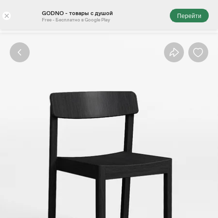
GODNO - товары с душой
×
Перейти
Free - Бесплатно в Google Play