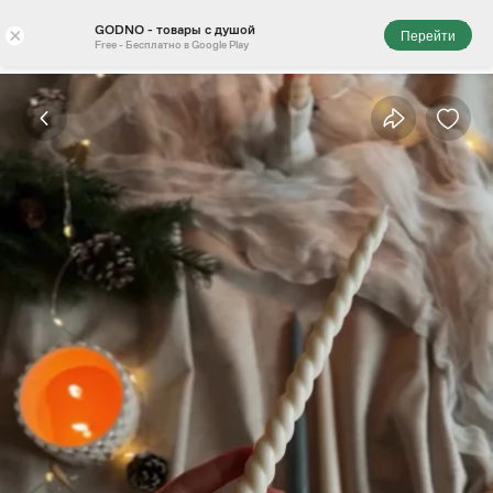
GODNO - товары с душой
×
Перейти
Free - Бесплатно в Google Play