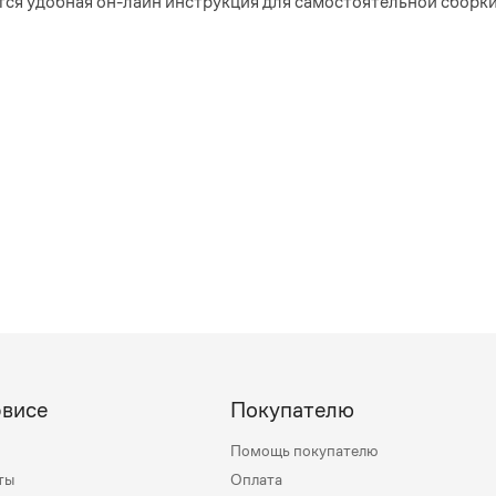
тся удобная он-лайн инструкция для самостоятельной сборк
рвисе
Покупателю
Помощь покупателю
ты
Оплата