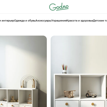
и интерьер
Одежда и обувь
Аксессуары
Украшения
Красота и здоровье
⁠Детские 