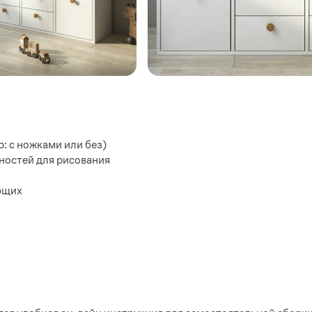
: с ножками или без)
жностей для рисования
ющих