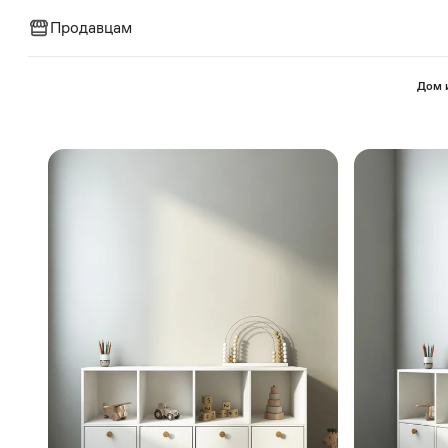
Продавцам
⁠Дом 