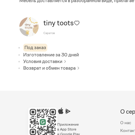
Мебель доставляется в разобранном виде, прилагае
tiny toots
Саратов
Под заказ
Изготовление за
30
дней
Условия доставки
Возврат и обмен товара
О се
О нас
Приложение
в App Store
Контак
и Google Play