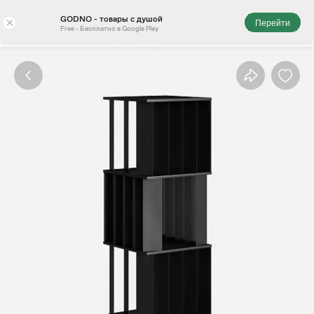
GODNO - товары с душой
×
Перейти
Free - Бесплатно в Google Play