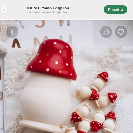
GODNO - товары с душой
×
Перейти
Free - Бесплатно в Google Play