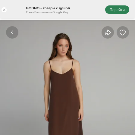
GODNO - товары с душой
×
Перейти
Free - Бесплатно в Google Play