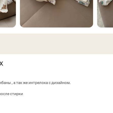
х
аны , а так же интрелока с дизайном.
после стирки