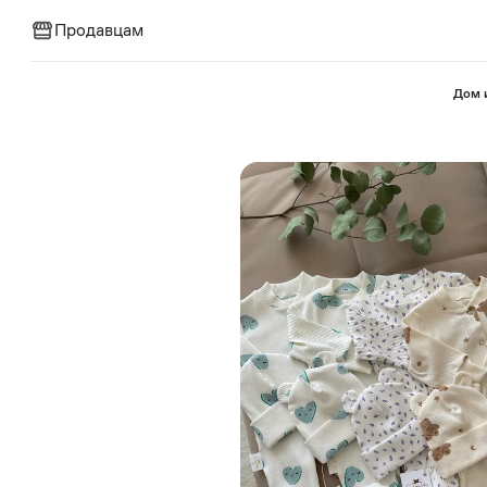
Продавцам
⁠Дом 