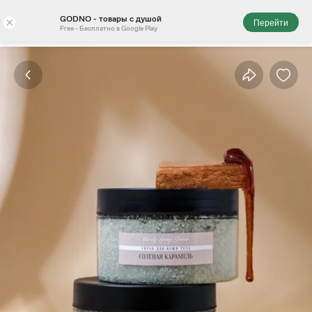
GODNO - товары с душой
×
Перейти
Free - Бесплатно в Google Play