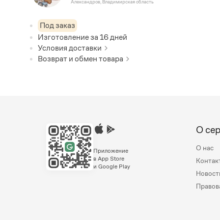
Александров, Владимирская область
Под заказ
Изготовление за
16
дней
Условия доставки
Возврат и обмен товара
О се
О нас
Приложение
в App Store
Контак
и Google Play
Новост
Правов