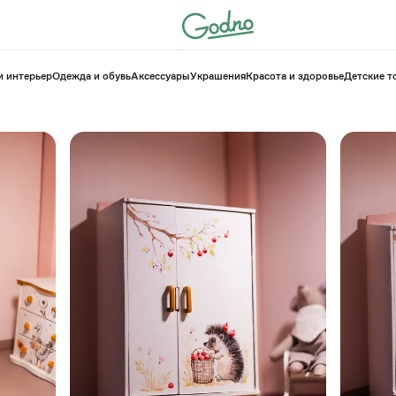
и интерьер
Одежда и обувь
Аксессуары
Украшения
Красота и здоровье
⁠Детские 