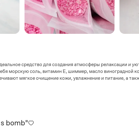
деальное средство для создания атмосферы релаксации и ую
себя морскую соль, витамин Е, шиммер, масло виноградной к
ивают мягкое очищение кожи, увлажнение и питание, а так
is bomb"