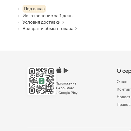
Под заказ
Изготовление за
1
день
Условия доставки
Возврат и обмен товара
О се
О нас
Приложение
в App Store
Контак
и Google Play
Новост
Правов