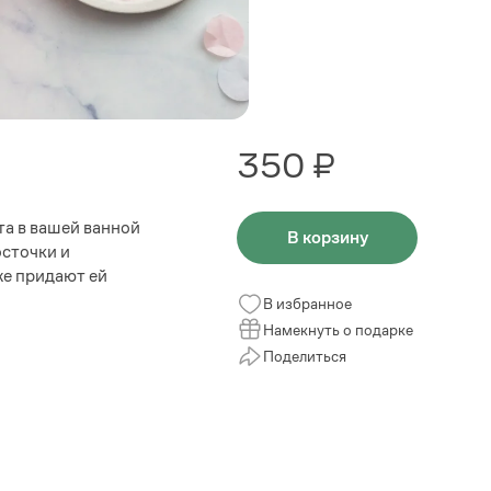
350 ₽
та в вашей ванной
В корзину
осточки и
же придают ей
В избранное
Намекнуть о подарке
Поделиться