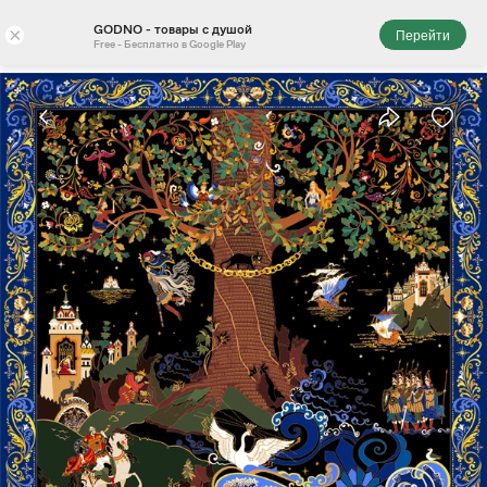
GODNO - товары с душой
×
Перейти
Free - Бесплатно в Google Play