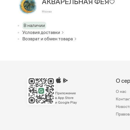
АКВАРЕЛЬНАЯ ФЕЯ
Москва
В наличии
Условия доставки
Возврат и обмен товара
О се
О нас
Приложение
в App Store
Контак
и Google Play
Новост
Правов