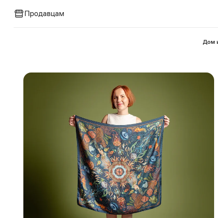
Продавцам
⁠Дом 