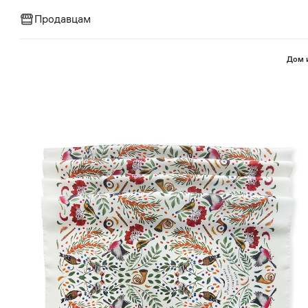
Продавцам
⁠Дом 