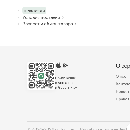
В наличии
Условия доставки
Возврат и обмен товара
О се
О нас
Приложение
в App Store
Контак
и Google Play
Новост
Правов
©
2024-2026
godno.com
Разработка сайта —
dev.fa