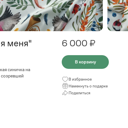
я меня"
6 000 ₽
В корзину
кая синичка на
а созревшей
В избранное
Намекнуть о подарке
Поделиться