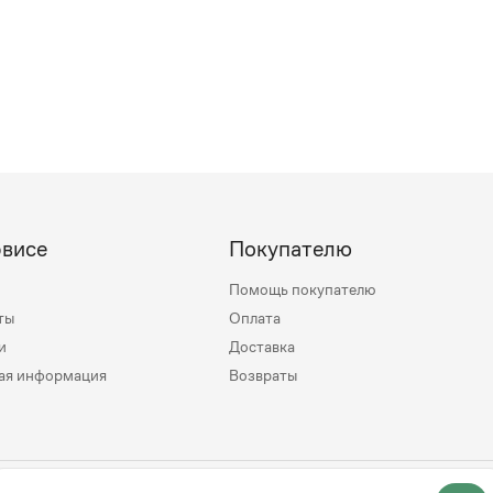
рвисе
Покупателю
Помощь покупателю
ты
Оплата
и
Доставка
ая информация
Возвраты
mily